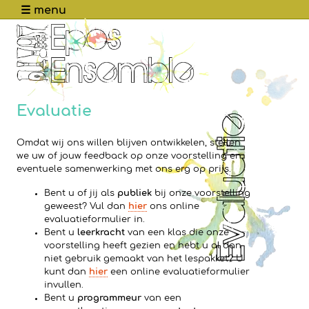
☰ menu
Evaluatie
Omdat wij ons willen blijven ontwikkelen, stellen
we uw of jouw feedback op onze voorstelling en
eventuele samenwerking met ons erg op prijs.
Bent u of jij als
publiek
bij onze voorstelling
geweest? Vul dan
hier
ons online
evaluatieformulier in.
Bent u
leerkracht
van een klas die onze
voorstelling heeft gezien en hebt u al dan
niet gebruik gemaakt van het lespakket? U
kunt dan
hier
een online evaluatieformulier
invullen.
Bent u
programmeur
van een